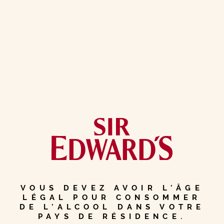
LES BISCUITS
DE LEWIS
ATYPIQUE
NATURE
ÎLE
Immersion en
VOUS DEVEZ AVOIR L'ÂGE
LÉGAL POUR CONSOMMER
terre écossaise
DE L'ALCOOL DANS VOTRE
PAYS DE RÉSIDENCE.