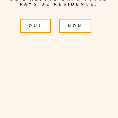
PAYS DE RÉSIDENCE.
1 MIN DE LECTURE
OUI
NON
Immersion en
terre écossaise
Sir Edwards vous invite à découvrir l’Écosse,
son terroir de production !