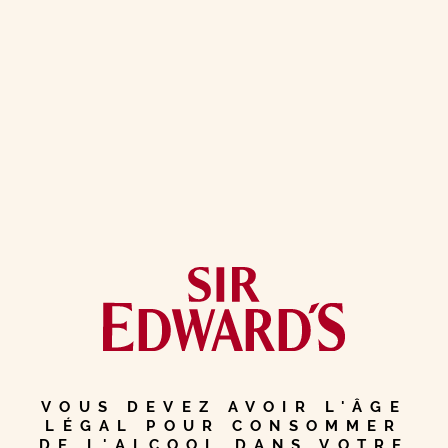
L’ÉGLISE DE
ST CLÉMENT,
LA POINTE
SUD DE
HARRIS
NATURE
PATRIMOINE
VOUS DEVEZ AVOIR L'ÂGE
LÉGAL POUR CONSOMMER
DE L'ALCOOL DANS VOTRE
HARRIS & LEWIS
ÎLE