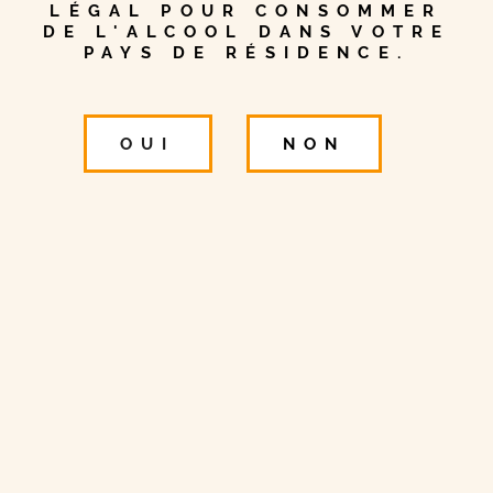
LÉGAL POUR CONSOMMER
1 MIN DE LECTURE
DE L'ALCOOL DANS VOTRE
PAYS DE RÉSIDENCE.
Immersion en
OUI
NON
terre écossaise
Sir Edwards vous invite à découvrir l’Écosse,
son terroir de production !