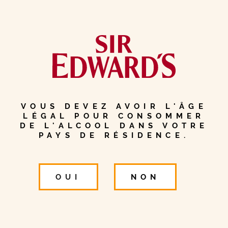
Il s’agit
d’un
whisky
VOUS DEVEZ AVOIR L'ÂGE
LÉGAL POUR CONSOMMER
DE L'ALCOOL DANS VOTRE
PAYS DE RÉSIDENCE.
du
OUI
NON
Kentucky