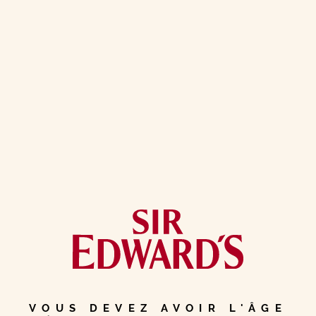
DÉCOUVREZ L’UNIVERS DU
WHISKY
DÉCOUVREZ
L’UNIVERS DU WHISKY EN
VIDÉO
LES ARÔMES DU
WHISKY SIR
EDWARD’S
VOUS DEVEZ AVOIR L'ÂGE